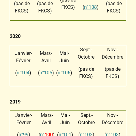
(pas de
(pas de
(pas de
FKCS)
(
n°108
)
FKCS)
FKCS)
FKCS)
2020
Sept.-
Nov.-
Janvier-
Mars-
Mai-
Octobre
Décembre
Février
Avril
Juin
(pas de
(pas de
(
n°104
)
(
n°105
)
(
n°106
)
FKCS)
FKCS)
2019
Janvier-
Mars-
Mai-
Sept.-
Nov.-
Février
Avril
Juin
Octobre
Décembre
(
n°99
)
(
n°
100
)
(
n°101
)
(
n°102
)
(
n°103
)