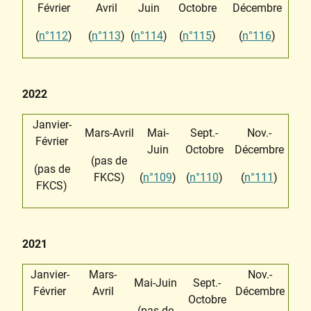
Février
Avril
Juin
Octobre
Décembre
(
n°112
)
(
n°113
)
(
n°114
)
(
n°115
)
(
n°116
)
2022
Janvier-
Mars-Avril
Mai-
Sept.-
Nov.-
Février
Juin
Octobre
Décembre
(pas de
(pas de
FKCS)
(
n°109
)
(
n°110
)
(
n°111
)
FKCS)
2021
Janvier-
Mars-
Nov.-
Mai-Juin
Sept.-
Février
Avril
Décembre
Octobre
(pas de