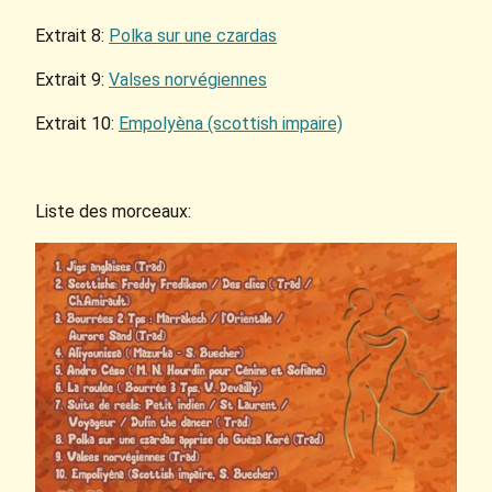
Extrait 8:
Polka sur une czardas
Extrait 9:
Valses norvégiennes
Extrait 10:
Empolyèna (scottish impaire)
Liste des morceaux: