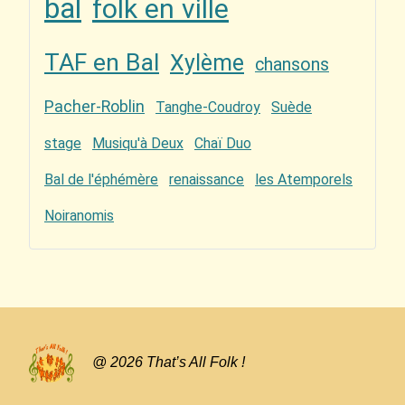
bal
folk en ville
TAF en Bal
Xylème
chansons
Pacher-Roblin
Tanghe-Coudroy
Suède
stage
Musiqu'à Deux
Chaï Duo
Bal de l'éphémère
renaissance
les Atemporels
Noiranomis
@ 2026 That’s All Folk !